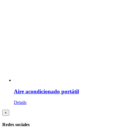
Aire acondicionado portátil
Details
Close
×
product
quick
Redes sociales
view