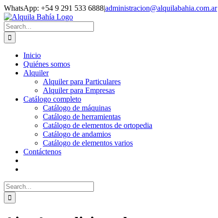
Skip
Facebook
Instagram
WhatsApp: +54 9 291 533 6888
|
administracion@alquilabahia.com.ar
to
content
Search
for:
Inicio
Quiénes somos
Alquiler
Alquiler para Particulares
Alquiler para Empresas
Catálogo completo
Catálogo de máquinas
Catálogo de herramientas
Catálogo de elementos de ortopedia
Catálogo de andamios
Catálogo de elementos varios
Contáctenos
Search
for: