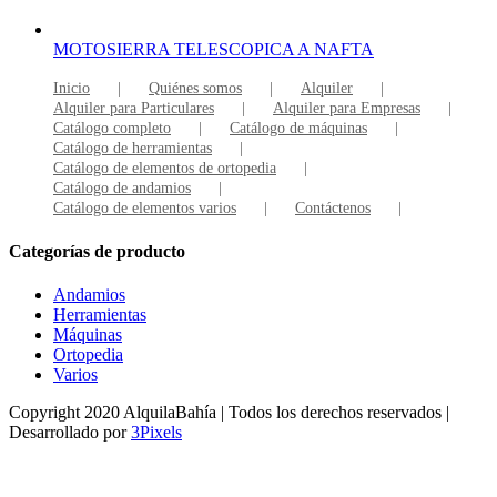
MOTOSIERRA TELESCOPICA A NAFTA
Inicio
Quiénes somos
Alquiler
Alquiler para Particulares
Alquiler para Empresas
Catálogo completo
Catálogo de máquinas
Catálogo de herramientas
Catálogo de elementos de ortopedia
Catálogo de andamios
Catálogo de elementos varios
Contáctenos
Categorías de producto
Andamios
Herramientas
Máquinas
Ortopedia
Varios
Copyright 2020 AlquilaBahía | Todos los derechos reservados |
Desarrollado por
3Pixels
Facebook
Instagram
Go
to
Top