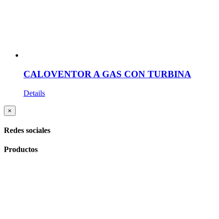
CALOVENTOR A GAS CON TURBINA
Details
Close
×
product
quick
Redes sociales
view
Productos