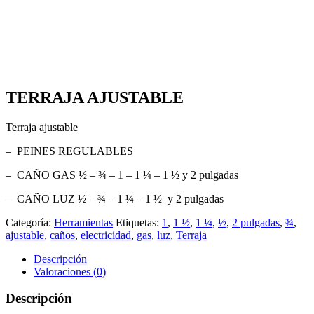
TERRAJA AJUSTABLE
Terraja ajustable
– PEINES REGULABLES
– CAÑO GAS ½ – ¾ – 1 – 1 ¼ – 1 ½ y 2 pulgadas
– CAÑO LUZ ½ – ¾ – 1 ¼ – 1 ½ y 2 pulgadas
Categoría:
Herramientas
Etiquetas:
1
,
1 ½
,
1 ¼
,
½
,
2 pulgadas
,
¾
,
ajustable
,
caños
,
electricidad
,
gas
,
luz
,
Terraja
Descripción
Valoraciones (0)
Descripción