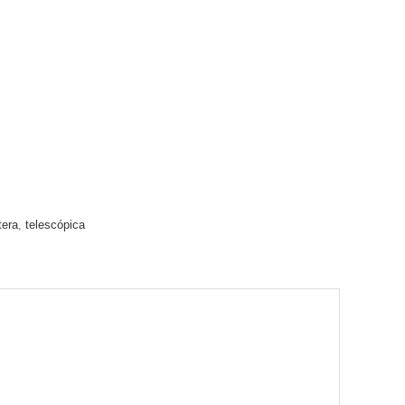
tera
,
telescópica