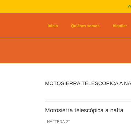
W
Inicio
Quiénes somos
Alquiler
MOTOSIERRA TELESCOPICA A N
Motosierra telescópica a nafta
–NAFTERA 2T