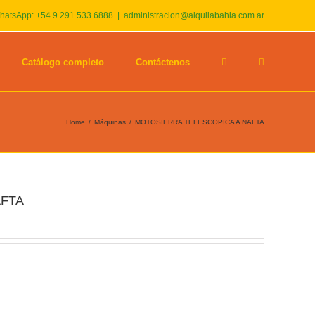
hatsApp: +54 9 291 533 6888
|
administracion@alquilabahia.com.ar
Catálogo completo
Contáctenos
Home
/
Máquinas
/
MOTOSIERRA TELESCOPICA A NAFTA
AFTA