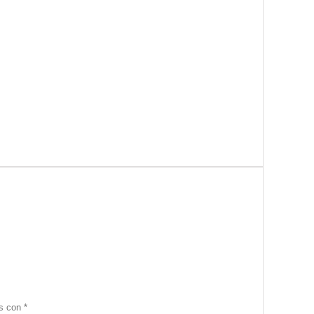
os con
*