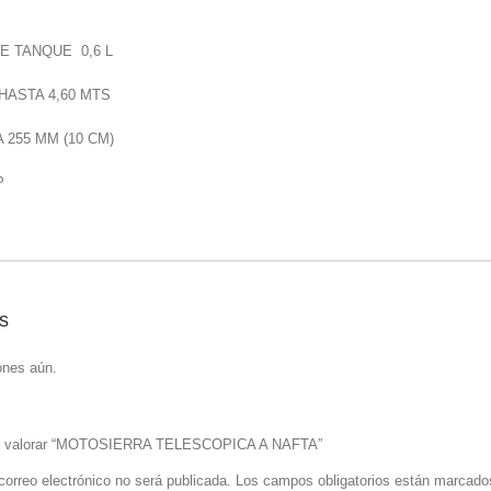
E TANQUE 0,6 L
HASTA 4,60 MTS
 255 MM (10 CM)
P
s
ones aún.
 en valorar “MOTOSIERRA TELESCOPICA A NAFTA”
correo electrónico no será publicada.
Los campos obligatorios están marcad