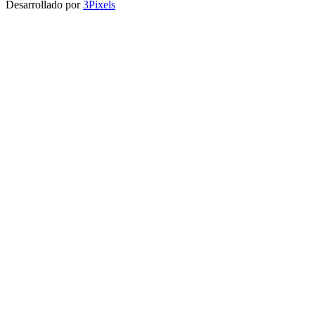
Desarrollado por
3Pixels
Facebook
Instagram
Go
to
Top