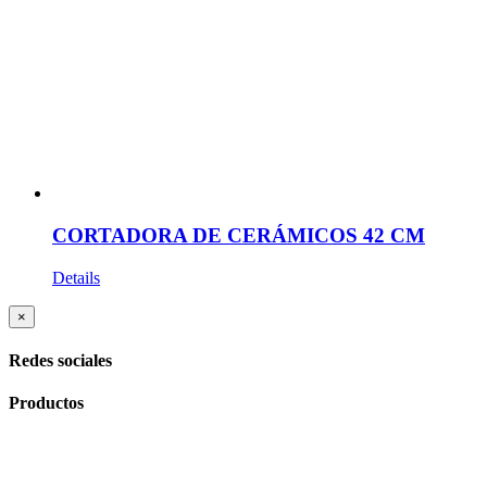
CORTADORA DE CERÁMICOS 42 CM
Details
Close
×
product
quick
Redes sociales
view
Productos