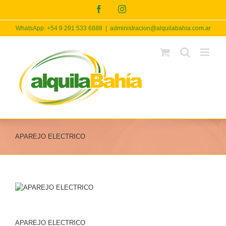
Skip
Facebook
Instagram
to
content
WhatsApp: +54 9 291 533 6888
|
administracion@alquilabahia.com.ar
APAREJO ELECTRICO
APAREJO ELECTRICO