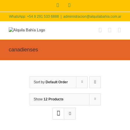
Skip
Facebook
Instagram
to
content
WhatsApp: +54 9 291 533 6888
|
administracion@alquilabahia.com.ar
canadienses
Sort by
Default Order
Show
12 Products