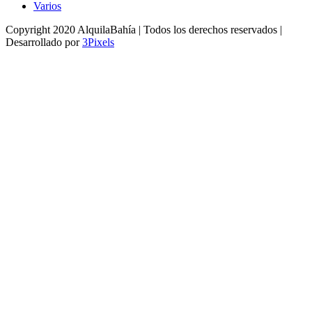
Varios
Copyright 2020 AlquilaBahía | Todos los derechos reservados |
Desarrollado por
3Pixels
Facebook
Instagram
Go
to
Top