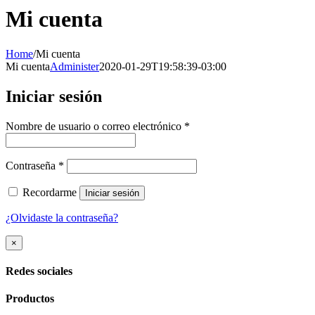
Mi cuenta
Home
/
Mi cuenta
Mi cuenta
Administer
2020-01-29T19:58:39-03:00
Iniciar sesión
Requerido
Nombre de usuario o correo electrónico
*
Requerido
Contraseña
*
Recordarme
Iniciar sesión
¿Olvidaste la contraseña?
Close
×
product
quick
Redes sociales
view
Productos