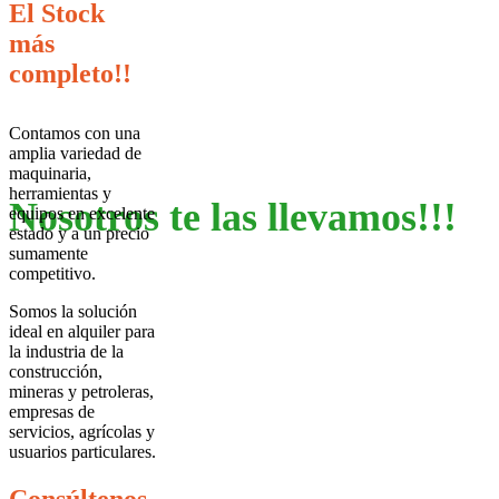
El Stock
más
completo!!
¿Máquinas para la obra
Contamos con una
amplia variedad de
maquinaria,
herramientas y
Nosotros te las llevamos!!!
equipos en excelente
estado y a un precio
sumamente
competitivo.
Somos la solución
ideal en alquiler para
la industria de la
construcción,
mineras y petroleras,
empresas de
servicios, agrícolas y
usuarios particulares.