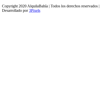
Copyright 2020 AlquilaBahía | Todos los derechos reservados |
Desarrollado por
3Pixels
Facebook
Instagram
Go
to
Top