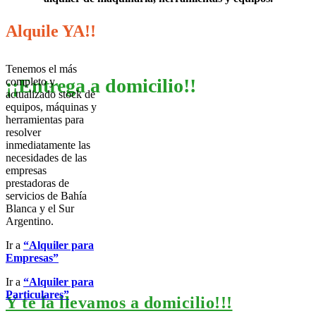
Pasá por Pueyrredon 315
Alquile YA!!
Tenemos el más
¡¡Entrega a domicilio!!
completo y
actualizado stock de
equipos, máquinas y
herramientas para
resolver
inmediatamente las
¿Precisas una hidrolava
necesidades de las
empresas
prestadoras de
servicios de Bahía
Blanca y el Sur
Argentino.
alquilaBahía la tiene!!!
Ir a
“Alquiler para
Empresas”
Ir a
“Alquiler para
Particulares”
Y te la llevamos a domicilio!!!