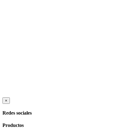
Close
×
product
quick
Redes sociales
view
Productos