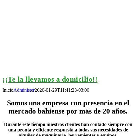
¿Precisas una allanador
alquilaBahía la tiene!!!
¡¡Te la llevamos a domicilio!!
Inicio
Administer
2020-01-29T11:41:23-03:00
Somos una empresa con presencia en el
¿Grupos electrógenos por
mercado bahiense por más de 20 años.
Durante este tiempo nuestros clientes han contado siempre con
una pronta y eficiente respuesta a todas sus necesidades de
alquiler de maquinaria, herramientas y equipos.