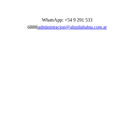
Skip
Facebook
Instagram
to
content
WhatsApp: +54 9 291 533
6888
|
administracion@alquilabahia.com.ar