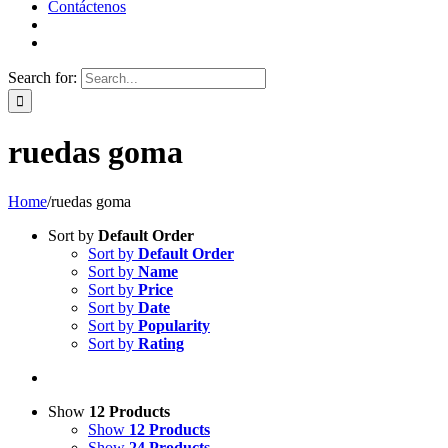
Contáctenos
Search for:
ruedas goma
Home
/
ruedas goma
Sort by
Default Order
Sort by
Default Order
Sort by
Name
Sort by
Price
Sort by
Date
Sort by
Popularity
Sort by
Rating
Show
12 Products
Show
12 Products
Show
24 Products