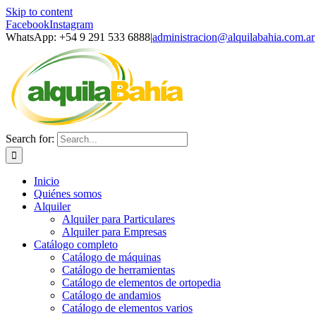
Skip to content
Facebook
Instagram
WhatsApp: +54 9 291 533 6888
|
administracion@alquilabahia.com.ar
Search for:
Inicio
Quiénes somos
Alquiler
Alquiler para Particulares
Alquiler para Empresas
Catálogo completo
Catálogo de máquinas
Catálogo de herramientas
Catálogo de elementos de ortopedia
Catálogo de andamios
Catálogo de elementos varios