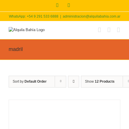
Skip
Facebook
Instagram
to
content
WhatsApp: +54 9 291 533 6888
|
administracion@alquilabahia.com.ar
madril
Sort by
Default Order
Show
12 Products