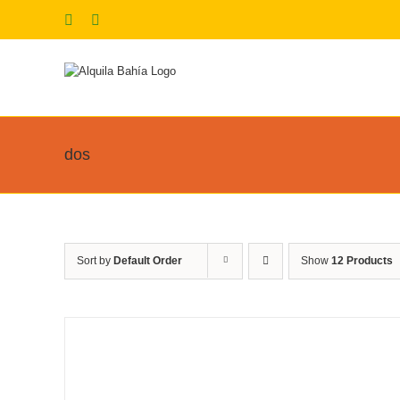
Skip
Facebook
Instagram
to
content
dos
Sort by
Default Order
Show
12 Products