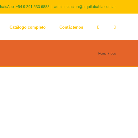
hatsApp: +54 9 291 533 6888
|
administracion@alquilabahia.com.ar
Catálogo completo
Contáctenos
Home
/
dos