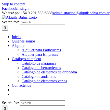
Skip to content
Facebook
Instagram
WhatsApp: +54 9 291 533 6888
|
administracion@alquilabahia.com.ar
Search for:
Inicio
Quiénes somos
Alquiler
Alquiler para Particulares
Alquiler para Empresas
Catálogo completo
Catálogo de máquinas
Catálogo de herramientas
Catálogo de elementos de ortopedia
Catálogo de andamios
Catálogo de elementos varios
Contáctenos
Search for: