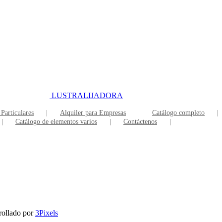
LUSTRALIJADORA
 Particulares
Alquiler para Empresas
Catálogo completo
Catálogo de elementos varios
Contáctenos
rollado por
3Pixels