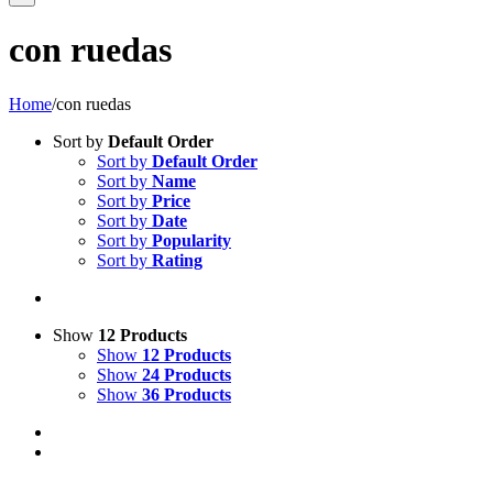
con ruedas
Home
/
con ruedas
Sort by
Default Order
Sort by
Default Order
Sort by
Name
Sort by
Price
Sort by
Date
Sort by
Popularity
Sort by
Rating
Show
12 Products
Show
12 Products
Show
24 Products
Show
36 Products