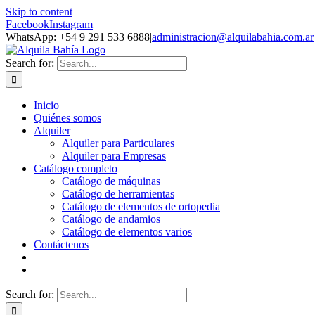
Skip to content
Facebook
Instagram
WhatsApp: +54 9 291 533 6888
|
administracion@alquilabahia.com.ar
Search for:
Inicio
Quiénes somos
Alquiler
Alquiler para Particulares
Alquiler para Empresas
Catálogo completo
Catálogo de máquinas
Catálogo de herramientas
Catálogo de elementos de ortopedia
Catálogo de andamios
Catálogo de elementos varios
Contáctenos
Search for: