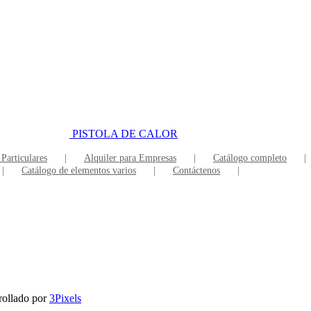
PISTOLA DE CALOR
 Particulares
Alquiler para Empresas
Catálogo completo
Catálogo de elementos varios
Contáctenos
rollado por
3Pixels