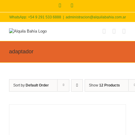
Skip
Facebook
Instagram
to
content
WhatsApp: +54 9 291 533 6888
|
administracion@alquilabahia.com.ar
adaptador
Sort by
Default Order
Show
12 Products