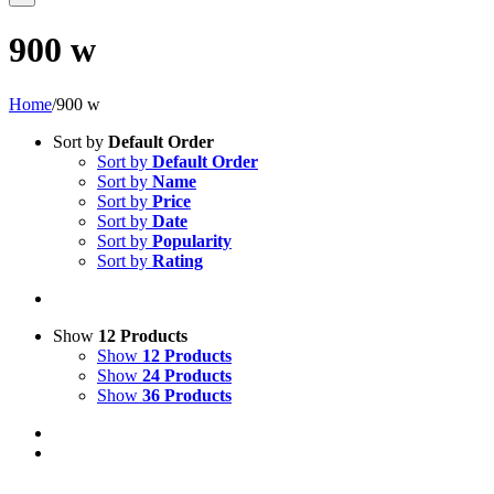
900 w
Home
/
900 w
Sort by
Default Order
Sort by
Default Order
Sort by
Name
Sort by
Price
Sort by
Date
Sort by
Popularity
Sort by
Rating
Show
12 Products
Show
12 Products
Show
24 Products
Show
36 Products