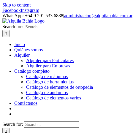
Skip to content
Facebook
Instagram
WhatsApp: +54 9 291 533 6888
|
administracion@alquilabahia.com.ar
Search for:
Inicio
Quiénes somos
Alquiler
Alquiler para Particulares
Alquiler para Empresas
Catálogo completo
Catálogo de máquinas
Catálogo de herramientas
Catálogo de elementos de ortopedia
Catálogo de andamios
Catálogo de elementos varios
Contáctenos
Search for: