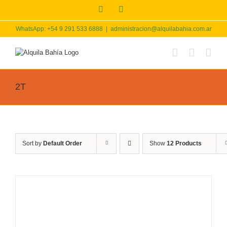
Skip
Facebook
Instagram
to
content
WhatsApp: +54 9 291 533 6888
|
administracion@alquilabahia.com.ar
2T
Sort by
Default Order
Show
12 Products