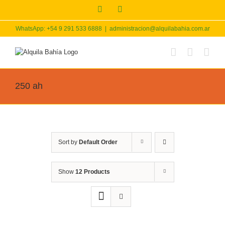
Skip
Facebook
Instagram
to
content
WhatsApp: +54 9 291 533 6888
|
administracion@alquilabahia.com.ar
250 ah
Sort by
Default Order
Show
12 Products