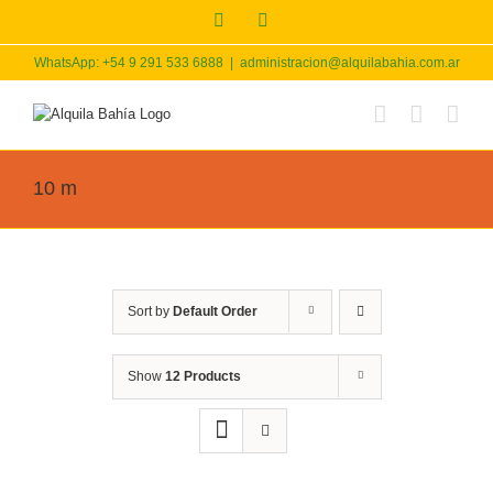
Skip
Facebook
Instagram
to
content
WhatsApp: +54 9 291 533 6888
|
administracion@alquilabahia.com.ar
10 m
Sort by
Default Order
Show
12 Products