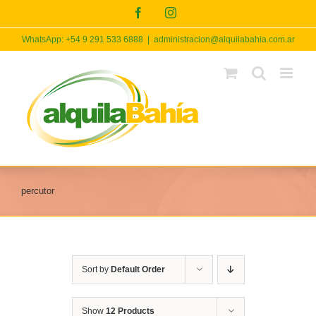
Skip
Facebook
Instagram
to
content
WhatsApp: +54 9 291 533 6888
|
administracion@alquilabahia.com.ar
percutor
Sort by
Default Order
Show
12 Products