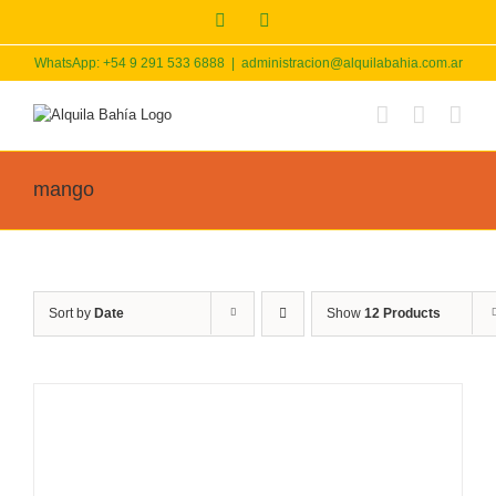
Skip
Facebook
Instagram
to
content
WhatsApp: +54 9 291 533 6888
|
administracion@alquilabahia.com.ar
mango
Sort by
Date
Show
12 Products