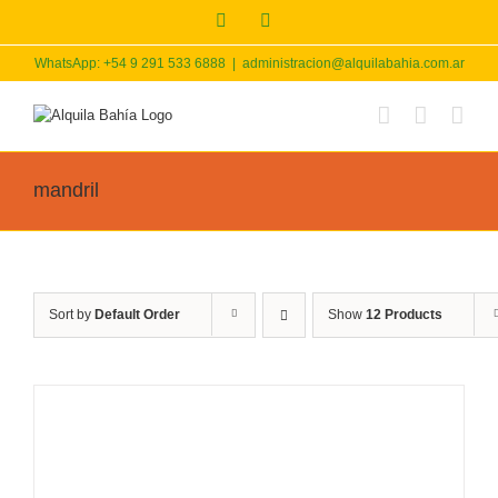
Skip
Facebook
Instagram
to
content
WhatsApp: +54 9 291 533 6888
|
administracion@alquilabahia.com.ar
mandril
Sort by
Default Order
Show
12 Products